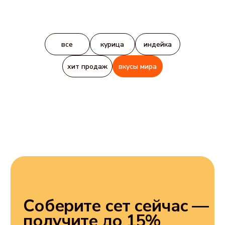
все
курица
индейка
хит продаж
вкусы мира
Соберите сет сейчас —
получите до 15%
выгоды
*
При покупке 3 банок
действует скидка 10%
При покупке от 4 банок
*
действует скидка 15%
выбрать вкусы