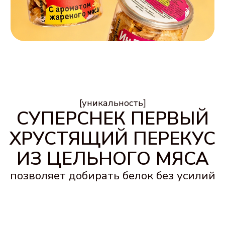
После
тренировки
Добор белка без шейков
и готовки