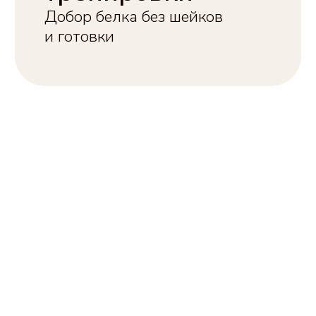
Долго останется свежим
и поместиться в сумку или
бардачок
Вечером