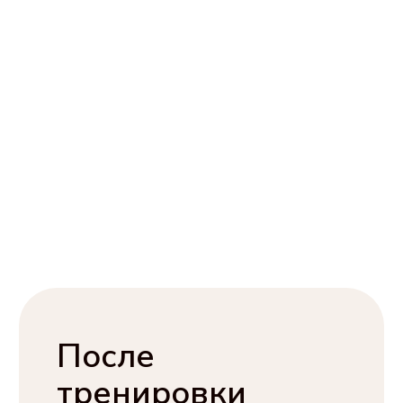
В течение
дня
Поможет продержаться
до обеда без вреда для фигуры
В дороге
Не растает и не испортиться.