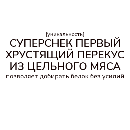
После
тренировки
Добор белка без шейков
и готовки