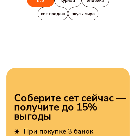
все
курица
индейка
хит продаж
вкусы мира
Соберите сет сейчас —
получите до 15%
выгоды
*
При покупке 3 банок
действует скидка 10%
При покупке от 4 банок
*
действует скидка 15%
выбрать вкусы