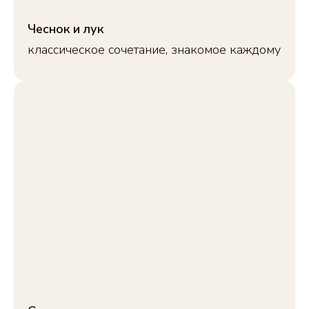
Чеснок и лук
классическое сочетание, знакомое каждому
[каталог]
В АССОРТИМЕНТЕ 10+
СУПЕР ВКУСОВ
РАЗНОЙ СТЕПЕНИ
ЯРКОСТИ