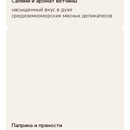
Салями и аромат ветчины
насыщенный вкус в духе
СУПЕРСНЕК
средиземноморских мясных деликатесов
из индейки
в каталог
СУПЕРСНЕК
из курицы
в каталог
Паприка и пряности