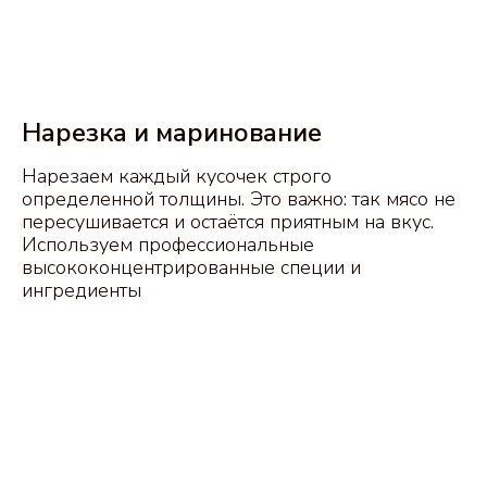
[вкусы]
ВАЖНАЯ ЧАСТЬ ВКУСА
Нарезка и маринование
СУПЕРСНЕКА -
УНИКАЛЬНЫЕ СПЕЦИИ
Нарезаем каждый кусочек строго
Это тщательно подобранные сочетания,
определенной толщины. Это важно: так мясо не
отражающие разные кулинарные
пересушивается и остаётся приятным на вкус.
традиции. Все вкусы создавались так,
Используем профессиональные
чтобы специи подчеркивали, а не
высококонцентрированные специи и
перебивали вкус мяса.
ингредиенты