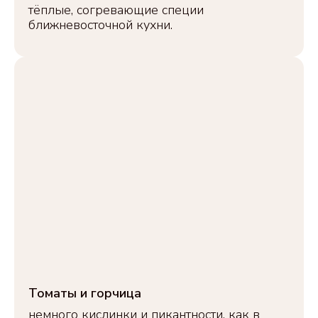
тёплые, согревающие специи
ближневосточной кухни.
ПОКУПАТЕЛЯМ
ПОМОЩЬ
О продукте
Каталог
Партнерам
О продукте
Контакты
Доставка
Вопрос-ответ
Оплата
Акции
Возврат
О КОМПАНИИ
ООО «СУПЕРСНЕК»
ИНН 5528054170
info@supersnacks.online
Томаты и горчица
+7 (929) 689-77-29
немного кислинки и пикантности, как в