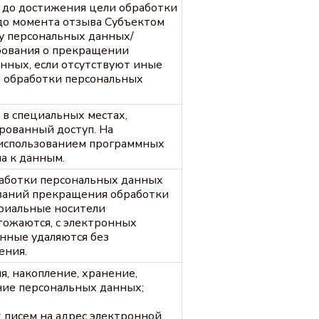
и до достижения цели обработки
до момента отзыва Субъектом
ку персональных данных/
бования о прекращении
нных, если отсутствуют иные
я обработки персональных
 в специальных местах,
ованный доступ. На
 использованием программных
а к данным.
аботки персональных данных
ований прекращения обработки
риальные носители
тожаются, с электронных
нные удаляются без
ения.
я, накопление, хранение,
ние персональных данных;
писем на адрес электронной