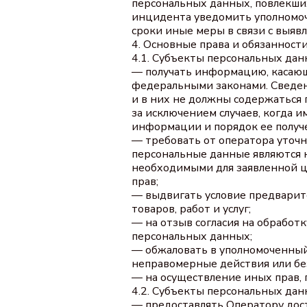
персональных данных, повлекших
инцидента уведомить уполномоч
сроки иные меры в связи с выя
4. Основные права и обязанност
4.1. Субъекты персональных дан
— получать информацию, касающ
федеральными законами. Сведен
и в них не должны содержаться 
за исключением случаев, когда 
информации и порядок ее получ
— требовать от оператора уточн
персональные данные являются 
необходимыми для заявленной ц
прав;
— выдвигать условие предварит
товаров, работ и услуг;
— на отзыв согласия на обработ
персональных данных;
— обжаловать в уполномоченный
неправомерные действия или бе
— на осуществление иных прав,
4.2. Субъекты персональных дан
— предоставлять Оператору дос