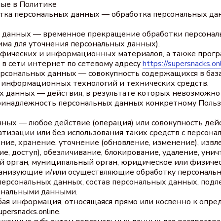
мые в Политике
отка персональных данных — обработка персональных да
х данных — временное прекращение обработки персонал
дима для уточнения персональных данных).
рафических и информационных материалов, а также прогр
в сети интернет по сетевому адресу
https://supersnacks.on
ерсональных данных — совокупность содержащихся в баз
 информационных технологий и технических средств.
х данных — действия, в результате которых невозможно
инадлежность персональных данных конкретному Пользо
нных — любое действие (операция) или совокупность дей
атизации или без использования таких средств с персона
ние, хранение, уточнение (обновление, изменение), извл
ие, доступ), обезличивание, блокирование, удаление, ун
й орган, муниципальный орган, юридическое или физичес
ганизующие и/или осуществляющие обработку персональн
ерсональных данных, состав персональных данных, подл
сональными данными.
бая информация, относящаяся прямо или косвенно к опр
persnacks.online.