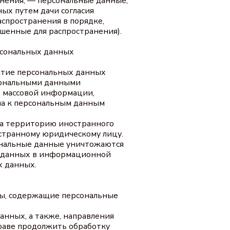
анения, — персональные данные,
ых путем дачи согласия
спространения в порядке,
шенные для распространения).
рсональных данных
ытие персональных данных
рсональными данными
х массовой информации,
а к персональным данным
на территорию иностранного
остранному юридическому лицу.
ональные данные уничтожаются
х данных в информационной
х данных.
ты, содержащие персональные
анных, а также, направления
раве продолжить обработку