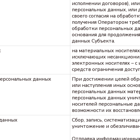
исполнении договоров), ил
персональных данных, или 
своего согласия на обработ
получения Оператором тре
обработки персональных да
основания для продолжени
данных Субъекта.
х
на материальных носителях
исключающих несанкционир
электронных носителях – с
средств ограничения доступ
персональных данных
При достижении целей обр
или наступления иных осн
персональных данных мате
персональных данных унич
носителей персональные да
возможности их восстановл
 данных
Сбор, запись, систематизаци
уничтожение и обезличива
Отправка информационных 