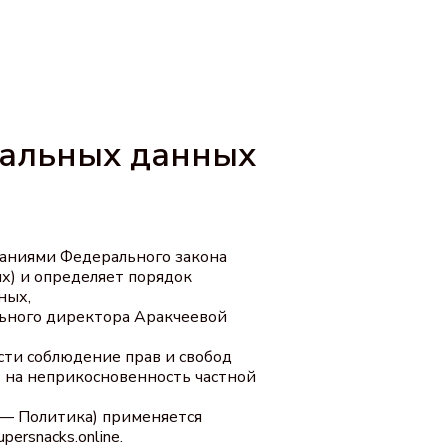
нальных данных
ваниями Федерального закона
х) и определяет порядок
ных,
ьного директора Аракчеевой
сти соблюдение прав и свобод
в на неприкосновенность частной
 — Политика) применяется
ersnacks.online.