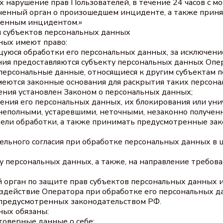
 нарушение прав Пользователей, в течение 24 часов с м
енный орган о произошедшем инциденте, а также приня
вленным инцидентом.»
и субъектов персональных данных
ных имеют право:
уюся обработки его персональных данных, за исключени
ия предоставляются субъекту персональных данных Опе
персональные данные, относящиеся к другим субъектам 
имеются законные основания для раскрытия таких персон
ения установлен Законом о персональных данных;
ения его персональных данных, их блокирования или унич
неполными, устаревшими, неточными, незаконно получен
ели обработки, а также принимать предусмотренные зак
ельного согласия при обработке персональных данных в
ку персональных данных, а также, на направление требо
 орган по защите прав субъектов персональных данных и
здействие Оператора при обработке его персональных д
 предусмотренных законодательством РФ.
ных обязаны:
товерные данные о себе;