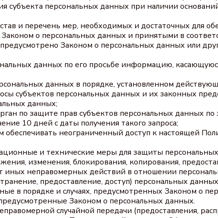
ия субъекта персональных данных при наличии оснований
став и перечень мер, необходимых и достаточных для о
 Законом о персональных данных и принятыми в соотве
е предусмотрено Законом о персональных данных или др
ональных данных по его просьбе информацию, касающуюс
рсональных данных в порядке, установленном действую
осы субъектов персональных данных и их законных пред
альных данных;
ган по защите прав субъектов персональных данных по з
ие 10 дней с даты получения такого запроса;
м обеспечивать неограниченный доступ к настоящей Пол
ационные и технические меры для защиты персональных
тожения, изменения, блокирования, копирования, предост
от иных неправомерных действий в отношении персональ
транение, предоставление, доступ) персональных данных
ые в порядке и случаях, предусмотренных Законом о пе
 предусмотренные Законом о персональных данных.
неправомерной случайной передачи (предоставления, расп