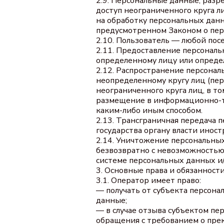
2.9. Персональные данные, раз
доступ неограниченного круга л
на обработку персональных дан
предусмотренном Законом о пер
2.10. Пользователь — любой пос
2.11. Предоставление персонал
определенному лицу или определ
2.12. Распространение персона
неопределенному кругу лиц (пе
неограниченного круга лиц, в т
размещение в информационно-т
каким-либо иным способом.
2.13. Трансграничная передача
государства органу власти инос
2.14. Уничтожение персональны
безвозвратно с невозможность
системе персональных данных и
3. Основные права и обязанност
3.1. Оператор имеет право:
— получать от субъекта персон
данные;
— в случае отзыва субъектом пе
обращения с требованием о пре