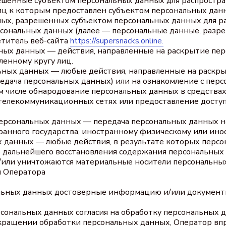
решенные субъектом персональных данных для распростр
иц к которым предоставлен субъектом персональных данн
ных, разрешенных субъектом персональных данных для ра
сональных данных (далее — персональные данные, разре
етитель веб-сайта
https://supersnacks.online.
ьных данных — действия, направленные на раскрытие пе
енному кругу лиц.
льных данных — любые действия, направленные на раскр
редача персональных данных) или на ознакомление с пе
ом числе обнародование персональных данных в средства
елекоммуникационных сетях или предоставление доступ
 персональных данных — передача персональных данных 
транного государства, иностранному физическому или ин
х данных — любые действия, в результате которых перс
ю дальнейшего восстановления содержания персональны
/или уничтожаются материальные носители персональны
и Оператора
альных данных достоверные информацию и/или докумен
рсональных данных согласия на обработку персональных д
кращении обработки персональных данных, Оператор вп