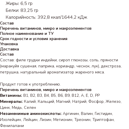
Жиры: 6,5 гр
Белки: 83,25 гр
Калорийность: 392,8 ккал/1644,2 кДж
Состав
Перечень витаминов, микро и макроэлементов
Полное наименование и ТУ
Срок годности и условия хранения
Упаковка
Доставка
Состав
Состав: филе грудки индейки, сироп глюкозы, соль, пряности
(маракуйя сушеная, паприка, кориандр, чеснок, лук), декстроза,
петрушка, натуральный ароматизатор жареного мяса.
Продукт готов к употреблению.
Перечень витаминов, микро и макроэлементов
Витамины:
В1, B2, В3, В4, В5, B6, В9, B12, A, E, D, РР
Минералы:
Калий, Кальций, Магний, Натрий, Фосфор, Железо,
Цинк, Медь, Селен
Незаменимые аминокислоты:
Аргинин, Валин, Гистидин,
Изолейцин, Лейцин, Лизин, Метионин, Треонин, Триптофан,
Фенилалани