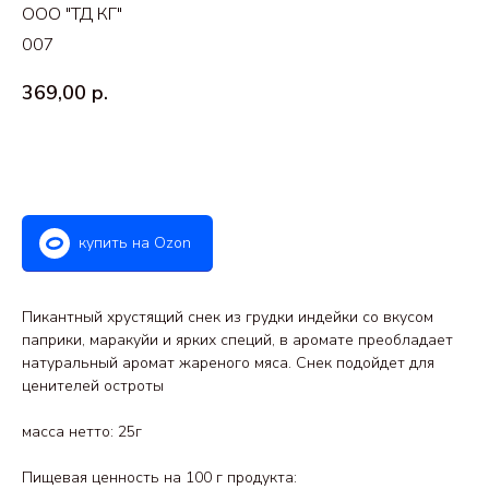
ООО "ТД КГ"
007
369,00
р.
Купить
купить на Ozon
Пикантный хрустящий снек из грудки индейки со вкусом
паприки, маракуйи и ярких специй, в аромате преобладает
натуральный аромат жареного мяса. Снек подойдет для
ценителей остроты
масса нетто: 25г
Пищевая ценность на 100 г продукта: