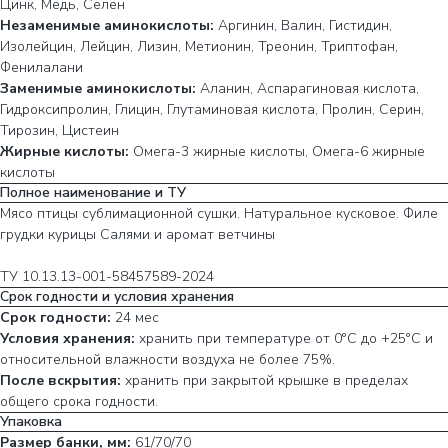
Цинк, Медь, Селен
Незаменимые аминокислоты:
Аргинин, Валин, Гистидин,
Изолейцин, Лейцин, Лизин, Метионин, Треонин, Триптофан,
Фенилалани
Заменимые аминокислоты:
Аланин, Аспарагиновая кислота,
Гидроксипролин, Глицин, Глутаминовая кислота, Пролин, Серин,
Тирозин, Цистеин
Жирные кислоты:
Омега-3 жирные кислоты, Омега-6 жирные
кислоты
Полное наименование и ТУ
Мясо птицы сублимационной сушки. Натуральное кусковое. Филе
грудки курицы Салями и аромат ветчины
ТУ 10.13.13-001-58457589-2024
Срок годности и условия хранения
Срок годности:
24 мес
Условия хранения:
хранить при температуре от 0°С до +25°С и
относительной влажности воздуха не более 75%.
После вскрытия:
хранить при закрытой крышке в пределах
общего срока годности.
Упаковка
Размер банки, мм:
61/70/70