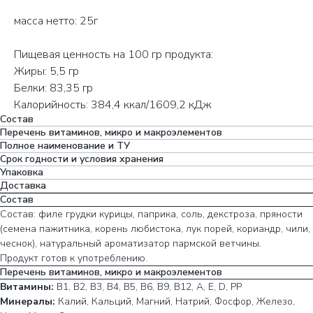
масса нетто: 25г
Пищевая ценность на 100 гр продукта:
Жиры: 5,5 гр
Белки: 83,35 гр
Калорийность: 384,4 ккал/1609,2 кДж
Состав
Перечень витаминов, микро и макроэлементов
Полное наименование и ТУ
Срок годности и условия хранения
Упаковка
Доставка
Состав
Состав: филе грудки курицы, паприка, соль, декстроза, пряности
(семена пажитника, корень любистока, лук порей, кориандр, чили,
чеснок), натуральный ароматизатор пармской ветчины.
Продукт готов к употреблению.
Перечень витаминов, микро и макроэлементов
Витамины:
В1, B2, В3, В4, В5, B6, В9, B12, A, E, D, РР
Минералы:
Калий, Кальций, Магний, Натрий, Фосфор, Железо,