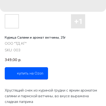
Курица Салями и аромат ветчины, 25г
ООО "ТД КГ"
SKU:
003
349,00
р.
купить на Ozon
Хрустящий снек из куриной грудки с ярким ароматом
салями и пармской ветчины, во вкусе выражена
сладкая паприка